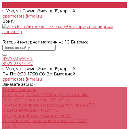
г. Уфа, ул. Трамвайная, д. 15, корп. А.
gpsmotors@mail.ru
Войти
Готовый интернет-магазин на 1С-Битрикс
8927-236-91-47
8927-236-91-47
г. Уфа, ул. Трамвайная, д. 15, корп. А.
Пн-Пт: 8:30-17:30 Cб-Вс: Выходной
gpsmotors@mail.ru
Заказать звонок
Каталог товаров
Тахографы, блоки СКЗИ, карты тахографа
ГЛОНАСС мониторинг ТС (АСН)
Контроль заправок и расхода топлива на ТС
Видеонаблюдение для ТС
Контроль работы механизмов ТС
Устройства ограничения скорости (УОС)
ДОПОГ