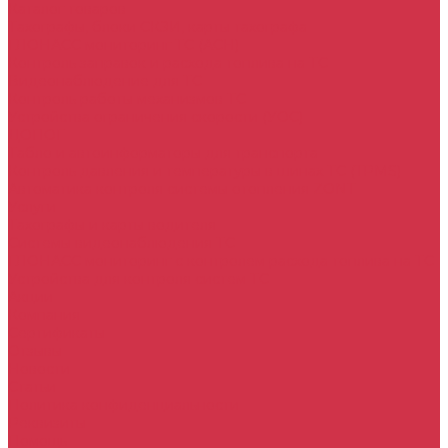
Каталог товаров
Тахографы, блоки СКЗИ, карты тахографа
ГЛОНАСС мониторинг ТС (АСН)
Контроль заправок и расхода топлива на ТС
Видеонаблюдение для ТС
Контроль работы механизмов ТС
Устройства ограничения скорости (УОС)
ДОПОГ
Табло и автоинформаторы для транспорта
Контроль давления и температуры в шинах ТС (TPMS)
Автоматика контроля системы отопления ZONT
Услуги
Тахографы и карты водителя
Системы видеонаблюдения ТС
ГЛОНАСС мониторинг c контролем расхода топлива на ТС
Устройства для контроля систем ТС
Акции
Компания
Сертификаты
Отзывы
Новости
Статьи
Политика конфиденциальности
Реквизиты
Помощь