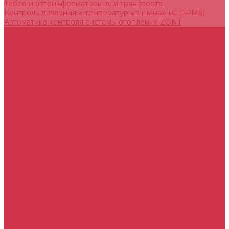
Табло и автоинформаторы для транспорта
Контроль давления и температуры в шинах ТС (TPMS)
Автоматика контроля системы отопления ZONT
Услуги
Тахографы и карты водителя
Системы видеонаблюдения ТС
ГЛОНАСС мониторинг c контролем расхода топлива на ТС
Устройства для контроля систем ТС
Акции
Компания
Сертификаты
Отзывы
Новости
Статьи
Политика конфиденциальности
Реквизиты
Помощь
Покупки
Условия оплаты
Условия доставки
Помощь покупателю
Бренды
Комплекты
Контакты
...