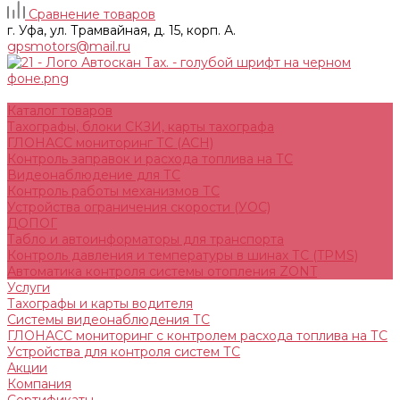
Сравнение товаров
г. Уфа, ул. Трамвайная, д. 15, корп. А.
gpsmotors@mail.ru
Каталог товаров
Тахографы, блоки СКЗИ, карты тахографа
ГЛОНАСС мониторинг ТС (АСН)
Контроль заправок и расхода топлива на ТС
Видеонаблюдение для ТС
Контроль работы механизмов ТС
Устройства ограничения скорости (УОС)
ДОПОГ
Табло и автоинформаторы для транспорта
Контроль давления и температуры в шинах ТС (TPMS)
Автоматика контроля системы отопления ZONT
Услуги
Тахографы и карты водителя
Системы видеонаблюдения ТС
ГЛОНАСС мониторинг c контролем расхода топлива на ТС
Устройства для контроля систем ТС
Акции
Компания