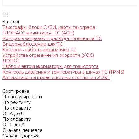
Каталог
Тахографы, блоки СКЗИ, карты тахографа
ГЛОНАСС мониторинг ТС (АСН)
Контроль заправок и расхода топлива на ТС
Видеонаблюдение для ТС
Контроль работы механизмов ТС
Устройства ограничения скорости (УОС)
ДОПОГ
Табло и автоинформаторы для транспорта
Контроль давления и температуры в шинах ТС (TPMS)
Автоматика контроля системы отопления ZONT
Сортировка
По популярности
По рейтингу
По алфавиту
От А до Я
По алфавиту
От Я до А
Сначала дешевле
Сначала дороже