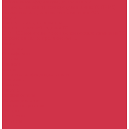
Табло и автоинформаторы для транспорта
Контроль давления и температуры в шинах ТС (TPMS)
Автоматика контроля системы отопления ZONT
Услуги
Тахографы и карты водителя
Системы видеонаблюдения ТС
ГЛОНАСС мониторинг c контролем расхода топлива на ТС
Устройства для контроля систем ТС
Акции
Компания
Сертификаты
Отзывы
Новости
Статьи
Политика конфиденциальности
Реквизиты
Помощь
Покупки
Условия оплаты
Условия доставки
Помощь покупателю
Бренды
Комплекты
Контакты
...