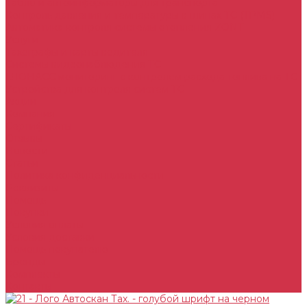
Табло и автоинформаторы для транспорта
Контроль давления и температуры в шинах ТС (TPMS)
Автоматика контроля системы отопления ZONT
Услуги
Тахографы и карты водителя
Системы видеонаблюдения ТС
ГЛОНАСС мониторинг c контролем расхода топлива на ТС
Устройства для контроля систем ТС
Акции
Компания
Сертификаты
Отзывы
Новости
Статьи
Политика конфиденциальности
Реквизиты
Помощь
Покупки
Условия оплаты
Условия доставки
Помощь покупателю
Бренды
Комплекты
Контакты