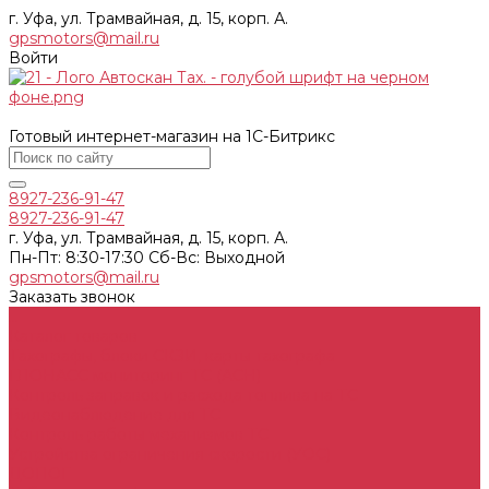
г. Уфа, ул. Трамвайная, д. 15, корп. А.
gpsmotors@mail.ru
Войти
Готовый интернет-магазин на 1С-Битрикс
8927-236-91-47
8927-236-91-47
г. Уфа, ул. Трамвайная, д. 15, корп. А.
Пн-Пт: 8:30-17:30 Cб-Вс: Выходной
gpsmotors@mail.ru
Заказать звонок
...
Каталог товаров
Тахографы, блоки СКЗИ, карты тахографа
ГЛОНАСС мониторинг ТС (АСН)
Контроль заправок и расхода топлива на ТС
Видеонаблюдение для ТС
Контроль работы механизмов ТС
Устройства ограничения скорости (УОС)
ДОПОГ