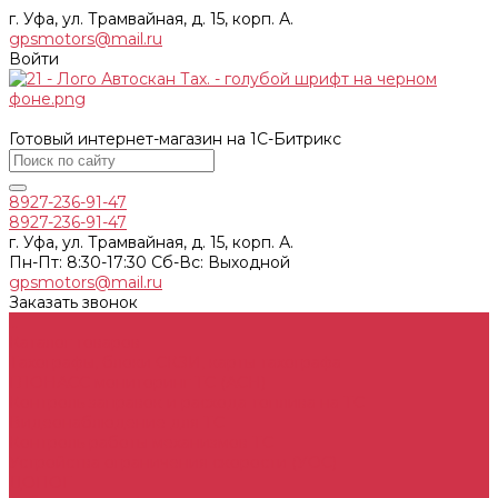
г. Уфа, ул. Трамвайная, д. 15, корп. А.
gpsmotors@mail.ru
Войти
Готовый интернет-магазин на 1С-Битрикс
8927-236-91-47
8927-236-91-47
г. Уфа, ул. Трамвайная, д. 15, корп. А.
Пн-Пт: 8:30-17:30 Cб-Вс: Выходной
gpsmotors@mail.ru
Заказать звонок
...
Каталог товаров
Тахографы, блоки СКЗИ, карты тахографа
ГЛОНАСС мониторинг ТС (АСН)
Контроль заправок и расхода топлива на ТС
Видеонаблюдение для ТС
Контроль работы механизмов ТС
Устройства ограничения скорости (УОС)
ДОПОГ