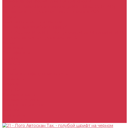
Табло и автоинформаторы для транспорта
Контроль давления и температуры в шинах ТС (TPMS)
Автоматика контроля системы отопления ZONT
Услуги
Тахографы и карты водителя
Системы видеонаблюдения ТС
ГЛОНАСС мониторинг c контролем расхода топлива на ТС
Устройства для контроля систем ТС
Акции
Компания
Сертификаты
Отзывы
Новости
Статьи
Политика конфиденциальности
Реквизиты
Помощь
Покупки
Условия оплаты
Условия доставки
Помощь покупателю
Бренды
Комплекты
Контакты