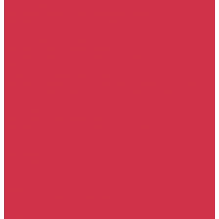
Каталог товаров
Тахографы, блоки СКЗИ, карты тахографа
ГЛОНАСС мониторинг ТС (АСН)
Контроль заправок и расхода топлива на ТС
Видеонаблюдение для ТС
Контроль работы механизмов ТС
Устройства ограничения скорости (УОС)
ДОПОГ
Табло и автоинформаторы для транспорта
Контроль давления и температуры в шинах ТС (TPMS)
Автоматика контроля системы отопления ZONT
Услуги
Тахографы и карты водителя
Системы видеонаблюдения ТС
ГЛОНАСС мониторинг c контролем расхода топлива на ТС
Устройства для контроля систем ТС
Акции
Компания
Сертификаты
Отзывы
Новости
Статьи
Политика конфиденциальности
Реквизиты
Помощь