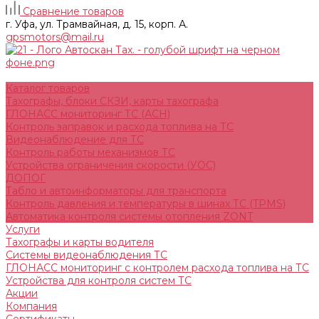
Сравнение товаров
г. Уфа, ул. Трамвайная, д. 15, корп. А.
gpsmotors@mail.ru
Каталог товаров
Тахографы, блоки СКЗИ, карты тахографа
ГЛОНАСС мониторинг ТС (АСН)
Контроль заправок и расхода топлива на ТС
Видеонаблюдение для ТС
Контроль работы механизмов ТС
Устройства ограничения скорости (УОС)
ДОПОГ
Табло и автоинформаторы для транспорта
Контроль давления и температуры в шинах ТС (TPMS)
Автоматика контроля системы отопления ZONT
Услуги
Тахографы и карты водителя
Системы видеонаблюдения ТС
ГЛОНАСС мониторинг c контролем расхода топлива на ТС
Устройства для контроля систем ТС
Акции
Компания