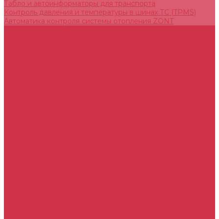
Табло и автоинформаторы для транспорта
Контроль давления и температуры в шинах ТС (TPMS)
Автоматика контроля системы отопления ZONT
Услуги
Тахографы и карты водителя
Системы видеонаблюдения ТС
ГЛОНАСС мониторинг c контролем расхода топлива на ТС
Устройства для контроля систем ТС
Акции
Компания
Сертификаты
Отзывы
Новости
Статьи
Политика конфиденциальности
Реквизиты
Помощь
Покупки
Условия оплаты
Условия доставки
Помощь покупателю
Бренды
Комплекты
Контакты
...