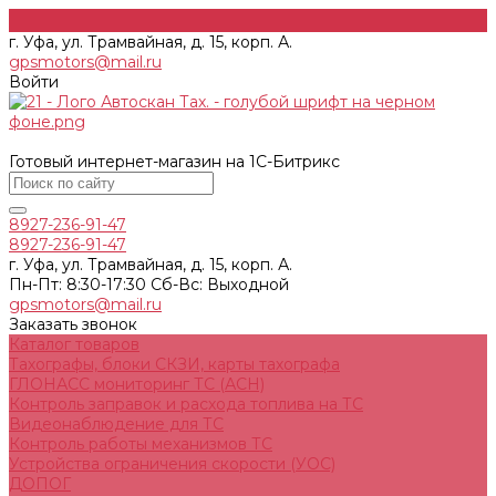
г. Уфа, ул. Трамвайная, д. 15, корп. А.
gpsmotors@mail.ru
Войти
Готовый интернет-магазин на 1С-Битрикс
8927-236-91-47
8927-236-91-47
г. Уфа, ул. Трамвайная, д. 15, корп. А.
Пн-Пт: 8:30-17:30 Cб-Вс: Выходной
gpsmotors@mail.ru
Заказать звонок
Каталог товаров
Тахографы, блоки СКЗИ, карты тахографа
ГЛОНАСС мониторинг ТС (АСН)
Контроль заправок и расхода топлива на ТС
Видеонаблюдение для ТС
Контроль работы механизмов ТС
Устройства ограничения скорости (УОС)
ДОПОГ